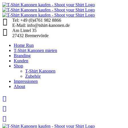
Skip
to
content
Tel: +49 (0)4761 982 8866
E-Mail: info@tshirt-kanonen.de
Am Lintel 35
27432 Bremervörde
Home Run
T-Shirt Kanonen mieten
Branding
Kunden
Shop
T-Shirt Kanonen
Zubehör
Impressionen
About