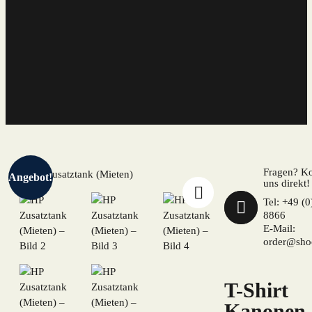
Fragen? Ko
Angebot!
uns direkt!
🔍
Tel: +49 (
8866
E-Mail:
order@shoo
T-Shirt
Kanonen