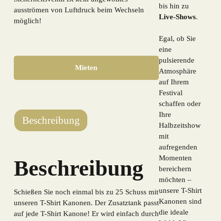
bis hin zu
ausströmen von Luftdruck beim Wechseln
Live-Shows
.
möglich!
Egal, ob Sie
eine
pulsierende
Mieten
Atmosphäre
auf Ihrem
Festival
schaffen oder
Ihre
Beschreibung
Halbzeitshow
mit
aufregenden
Momenten
Beschreibung
bereichern
möchten –
unsere T-Shirt
Schießen Sie noch einmal bis zu 25 Schuss mit
Kanonen sind
unseren T-Shirt Kanonen. Der Zusatztank passt
die ideale
auf jede T-Shirt Kanone! Er wird einfach durch