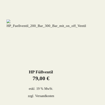
Produkt
weist
mehrere
Varianten
auf.
Die
Optionen
können
auf
der
Produktseite
gewählt
werden
HP Füllventil
79,00
€
exkl. 19 % MwSt.
zzgl.
Versandkosten