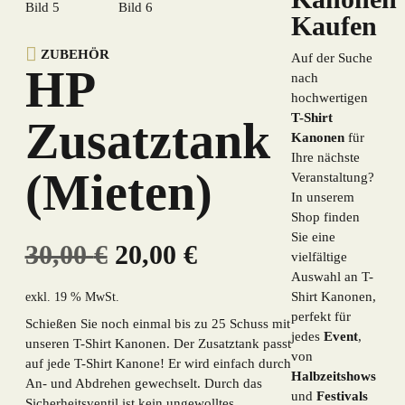
Kaufen
ZUBEHÖR
Auf der Suche
HP
nach
hochwertigen
T-Shirt
Zusatztank
Kanonen
für
Ihre nächste
(Mieten)
Veranstaltung?
In unserem
Shop finden
Sie eine
Ursprünglicher
Aktueller
30,00
€
20,00
€
vielfältige
Auswahl an T-
Preis
Preis
Shirt Kanonen,
exkl. 19 % MwSt.
perfekt für
Schießen Sie noch einmal bis zu 25 Schuss mit
War:
Ist:
jedes
Event
,
unseren T-Shirt Kanonen. Der Zusatztank passt
von
auf jede T-Shirt Kanone! Er wird einfach durch
30,00 €
20,00 €.
Halbzeitshows
An- und Abdrehen gewechselt. Durch das
und
Festivals
Sicherheitsventil ist kein ungewolltes