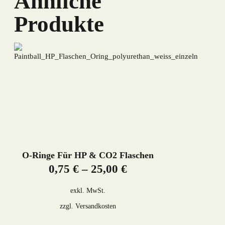
Ähnliche
Produkte
O-Ringe Für HP & CO2 Flaschen
0,75
€
–
25,00
€
exkl. MwSt.
zzgl.
Versandkosten
Dieses