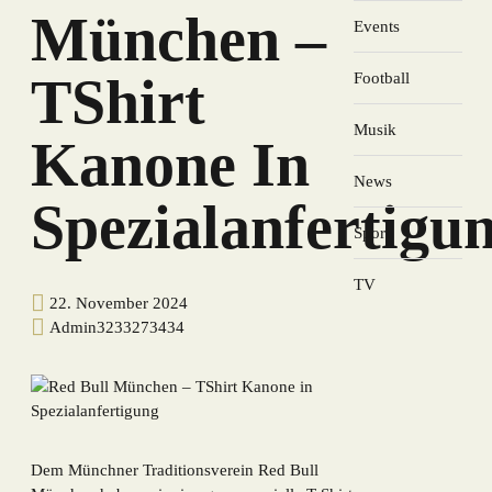
München –
Events
TShirt
Football
Musik
Kanone In
News
Spezialanfertigu
Sport
TV
22. November 2024
Admin3233273434
Dem Münchner Traditionsverein Red Bull