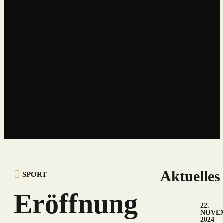
UNSER BLOG
BLOG
Aktuelles
SPORT
Eröffnung
22.
NOVE
2024