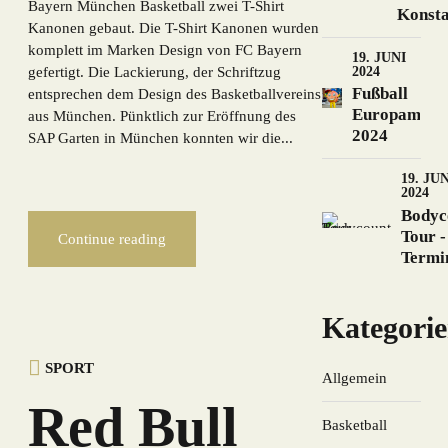
Bayern München Basketball zwei T-Shirt
Konst
Kanonen gebaut. Die T-Shirt Kanonen wurden
komplett im Marken Design von FC Bayern
19. JUNI
2024
gefertigt. Die Lackierung, der Schriftzug
Fußball
entsprechen dem Design des Basketballvereins
Europameist
aus München. Pünktlich zur Eröffnung des
2024
SAP Garten in München konnten wir die...
19. JU
2024
Bodyc
Tour -
Continue reading
Termi
Kategori
SPORT
Allgemein
Red Bull
Basketball