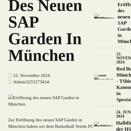
Des Neuen
Eröff
des
SAP
neuen
SAP
Gard
Garden In
in
Münc
München
22.
NOVE
2024
Red Bu
Münch
22. November 2024
- TShi
Admin3233273434
Kanon
in
Spezia
24. JUN
2024
Zur Eröffnung des neuen SAP Garden in
Halbfi
München haben wir dem Basketball Verein FC
der H