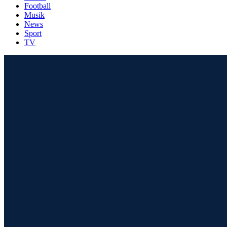
Football
Musik
News
Sport
TV
SHOP
SHOOT YOUR SHI*T
Shop
Brandings
T-Shirt Kanonen
Einhand Be
Zweihand 
Zubehör
Kasse
Warenkorb