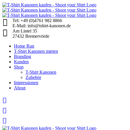
Skip
to
content
Tel: +49 (0)4761 982 8866
E-Mail: info@tshirt-kanonen.de
Am Lintel 35
27432 Bremervörde
Home Run
T-Shirt Kanonen mieten
Branding
Kunden
Shop
T-Shirt Kanonen
Zubehör
Impressionen
About