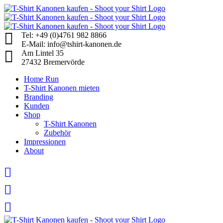
Skip
to
content
Tel: +49 (0)4761 982 8866
E-Mail: info@tshirt-kanonen.de
Am Lintel 35
27432 Bremervörde
Home Run
T-Shirt Kanonen mieten
Branding
Kunden
Shop
T-Shirt Kanonen
Zubehör
Impressionen
About