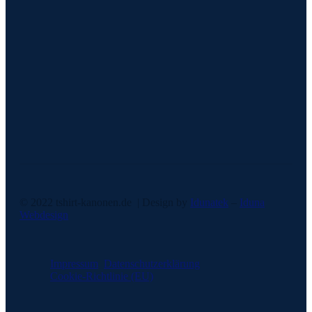
Kontaktformular
info@tshirt-kanonen.de
+49 (0)4761 982 8866
© 2022 tshirt-kanonen.de | Design by
Idunatek
–
Iduna
Webdesign
Impressum
Datenschutzerklärung
Cookie-Richtlinie (EU)